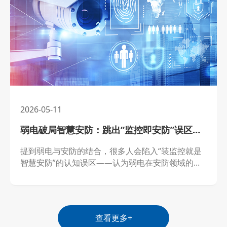
行业发展的全新阶段。
2026-05-11
弱电破局智慧安防：跳出“监控即安防”误区，构建全域智能防护体系
提到弱电与安防的结合，很多人会陷入“装监控就是
智慧安防”的认知误区——认为弱电在安防领域的应
用，仅仅是搭建监控网络、实现画面留存。事实上，
2026年的智慧安防，早已摆脱“被动监控、事后追
溯”的传统模式，而弱电工程作为全域智慧安防的“核
心中枢”，正以“主动预警、智能联动、全域覆盖”为
查看更多+
核心，打破单一场景安防局限，覆盖城市公共安防、