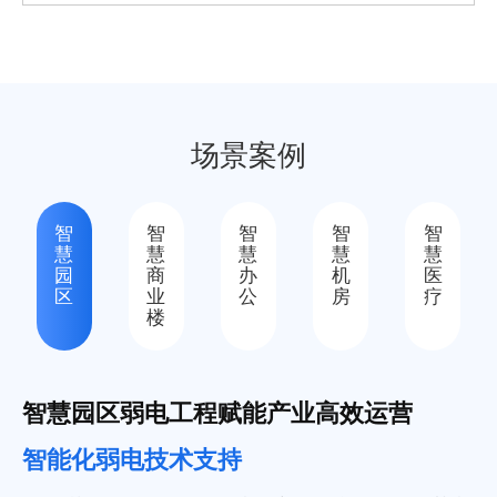
场景案例
智
智
智
智
智
慧
慧
慧
慧
慧
园
商
办
机
医
区
业
公
房
疗
楼
智慧园区弱电工程赋能产业高效运营
智能化弱电技术支持